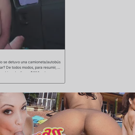
ndo se detuvo una camioneta/autobús
lar? De todos modos, para resumir, se
os chicos le dieron $600 solo para