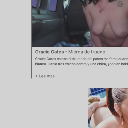
Gracie Gates
-
Mierda de trueno
Gracie Gates estaba disfrutando del paseo marítimo cua
blanco. Había tres chicos dentro y una chica, ¿podían hab
avecinaba una gran tormenta. Ya podían oír los truenos. L