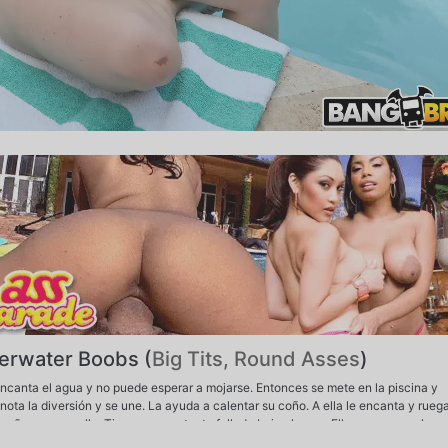
erwater Boobs (
Big Tits, Round Asses
)
e encanta el agua y no puede esperar a mojarse. Entonces se mete en la piscina y
nota la diversión y se une. La ayuda a calentar su coño. A ella le encanta y rueg
 coño con su polla. Tienen una potente follada bajo el agua. Ella se mueve a la cu
 corre por toda su cara.