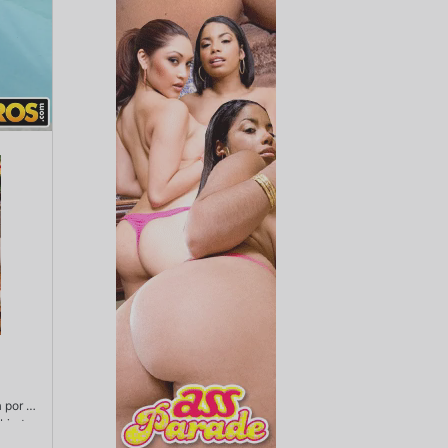
a por su
bierta