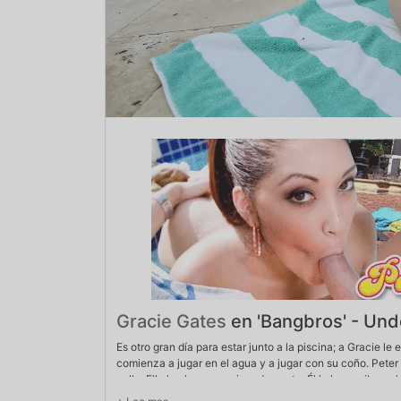
Gracie Gates
en 'Bangbros' - Und
Es otro gran día para estar junto a la piscina; a Gracie l
comienza a jugar en el agua y a jugar con su coño. Peter 
polla. Ella la chupa apasionadamente. Él le hace vibrar el
para recibir esa polla. Peter no puede contenerlo más. Se