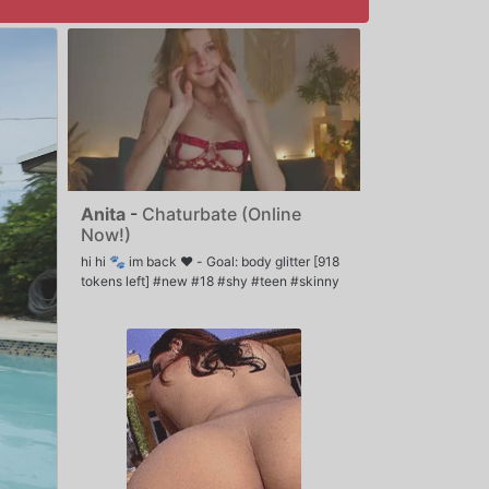
Anita
-
Chaturbate (Online
Now!)
hi hi 🐾 im back ♥ - Goal: body glitter [918
tokens left] #new #18 #shy #teen #skinny