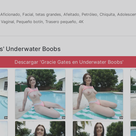
,
Aficionado
,
Facial
,
tetas grandes
,
Afeitado
,
Petróleo
,
Chiquita
,
Adolescen
,
Vaginal
,
Pequeño botín
,
Trasero pequeño
,
4K
s' Underwater Boobs
Descargar 'Gracie Gates en Underwater Boobs'