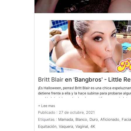
Britt Blair
en 'Bangbros' - Little R
¡Es Halloween, perras! Britt Blair es una chica espeluzna
detiene frente a ella y la hace subirse para probarse alg
en el bol de dulces y la chupó como si fuera una piruleta.
La dejaron tirada junto a la carretera junto a la pequeña 
Publicado : 27 de octubre, 2021
Etiquetas :
Mamada
,
Blanco
,
Duro
,
Aficionado
,
Facia
Equitación
,
Vaquera
,
Vaginal
,
4K