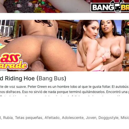
ed Riding Hoe (
Bang Bus
)
nte de voz suave. Peter Green es un hombre lobo al que le gusta follar. El autobús
unos disfraces. Eso no sirvió de nada porque terminó quitándoselos. Encontró una 
 Peter la hizo aullar como un lobo mientras la follaba y obviamente se corrió en s
zorra roja cuando terminaron.
l
,
Rubia
,
Tetas pequeñas
,
Afeitado
,
Adolescente
,
Joven
,
Doggystyle
,
Misi