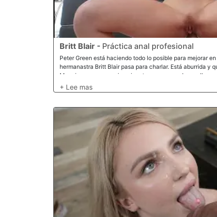
Britt Blair
-
Práctica anal profesional
Peter Green está haciendo todo lo posible para mejorar en 
hermanastra Britt Blair pasa para charlar. Está aburrida y 
Menciona que su novio quiere tener sexo anal con ella, per
encantó cuando Peter se la estaba chupando en privado, a
ayudarla. Peter no estaba muy seguro hasta que recuerda
rociado con aceite. Así que, por supuesto, dijo que se jo
masaje en su culo, Peter le taladra el culo con fuerza. Bri
profesional más rápido que nunca. Deberías ver la forma e
polla de Peter. ¡La forma en que su cuerpo brilla con acei
alejarme y masturbarme!