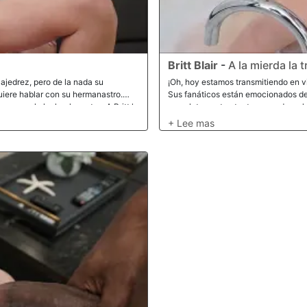
Britt Blair
-
A la mierda la 
ajedrez, pero de la nada su
¡Oh, hoy estamos transmitiendo en vi
quiere hablar con su hermanastro.
Sus fanáticos están emocionados de v
o nunca lo ha hecho antes. A Britt le
completamente atentos cuando su her
sí que le pregunta si puede
de la cámara solo para ser interrump
 cómo se ve su culo cuando está
follar porque está lista para un poco
da, ¿por qué no? Después de un suave
caliente, sabes lo que viniste a ver!
tt se estaba convirtiendo en una
n que Britt puede tomar la enorme
te me pone tan duro que tengo que