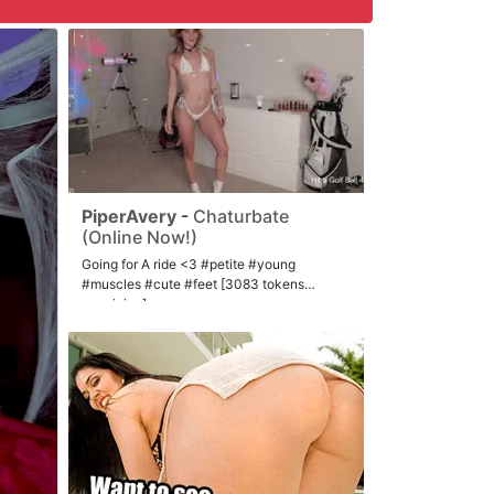
PiperAvery
-
Chaturbate
(Online Now!)
Going for A ride <3 #petite #young
#muscles #cute #feet [3083 tokens
remaining]