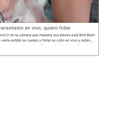
transmisión en vivo, quiero follar
vo! ¡Y en la cámara que muestra sus bienes está Britt Blair!
erla exhibir su cuerpo y frotar su coño en vivo y están
manastro entra en la refriega y decide tomar el control
ido abruptamente por la solicitud de Britt de simplemente
 de polla. ¡Victor Ray entrega una polla dura y semen