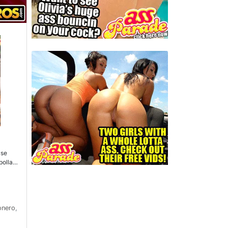
 se
polla
u cara.
onero
,