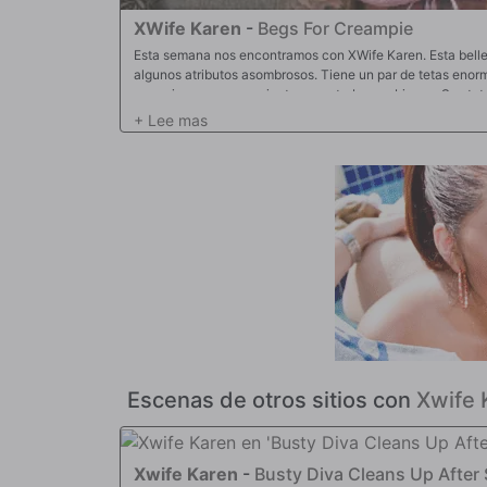
XWife Karen
-
Begs For Creampie
Esta semana nos encontramos con XWife Karen. Esta belle
algunos atributos asombrosos. Tiene un par de tetas enorm
conocimos un poco mientras mostraba sus bienes. Sus teta
aceite gotea sobre ellos es definitivamente un espectácul
conocimos, llegó el momento de que comenzara la verdade
comenzó a chupar y atragantarse con la polla de Logan Xa
oreja. A partir de ahí, llegó el momento de estirar su pequ
polla en varias posiciones diferentes, lo que la hizo tene
de recibir una carga caliente dentro de su coño.
Escenas de otros sitios con
Xwife 
Xwife Karen
-
Busty Diva Cleans Up After 