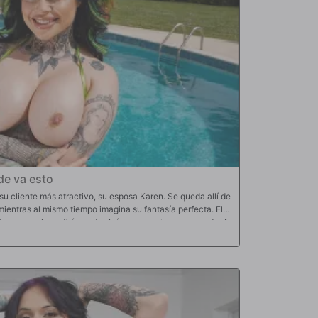
de va esto
su cliente más atractivo, su esposa Karen. Se queda allí de
 mientras al mismo tiempo imagina su fantasía perfecta. Ella
o temprano, le pedirá ayuda. Así es como siempre sucede. A
to costará el servicio de la piscina y, una vez que él se lo
agar esa cantidad, por lo que preguntará si hay otros
 estará dentro y todos sus deseos se harán realidad. ¿O
sulta su fantasía.