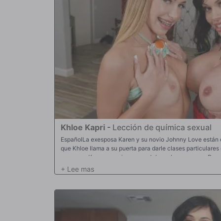
Khloe Kapri
-
Lección de química sexual
EspañolLa exesposa Karen y su novio Johnny Love están d
que Khloe llama a su puerta para darle clases particulares
exesposa Karen no quiere, pero Johnny la convence. Despu
exesposa Karen no pudo evitar notar lo lindo que se ve el
de química, la exesposa Karen se pone tan cachonda que 
muestra a Khloe cómo divertirse. Continúan con una nueva
Las dos chicas comienzan a divertirse y a follarse entre 
pasa mucho tiempo antes de que Johnny se dé vuelta y se 
energía aquí que no podrías seguir el ritmo. ¡Intenta no cor