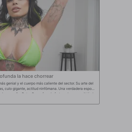
ofunda la hace chorrear
s genial y el cuerpo más caliente del sector. Su arte del
as, culo gigante, actitud ninfómana. Una verdadera esposa
de ensueño. Peter Green fue el afortunado que recibió el
da, muy profunda. Follando como si su coño estuviera en
ganta profunda más profunda. Follaron hasta que Peter se