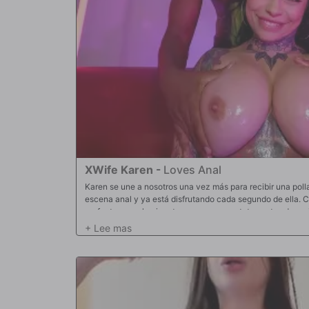
XWife Karen
-
Loves Anal
Karen se une a nosotros una vez más para recibir una polla
escena anal y ya está disfrutando cada segundo de ella.
perfecto, su culo gigante y sus enormes tetas antes de recib
encontrarse con Jonathan, Karen le ruega que le estire el 
polla en su estrecho agujero haciéndola gemir de placer. 
analmente, es hora de darle su recompensa. Jonathan deja
culo para envolverlo todo.