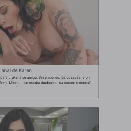
 anal de Karen
para visitar a su amiga. Sin embargo, las cosas salieron
 Tony. Mientras se estaba duchando, su trasero sobresalía
to en que Tony entró. Sin darse cuenta de que no era su
 una gran sorpresa al darse cuenta de que en realidad era
 sus avances y decidieron follar de inmediato. Se
ra mientras se escondían de la novia de Tony. Karen
s posiciones diferentes, lo que la hizo tener orgasmos
era por toda su cara.