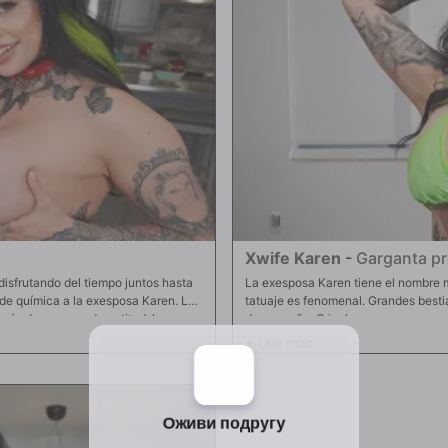
Xwife Karen
-
Garganta pr
isfrutando del tiempo juntos hasta
La exesposa Karen tiene el nombre má
 de química a la exesposa Karen. La
tatuaje es fenomenal. Grandes besti
és de un poco de actitud, la
de ensueño. O incluso una exesposa 
 culo de Khloe. Ahogando la lección
máximo placer. Una garganta profun
se abalanza sobre la mesa y le
llamas. Y chorreando durante la gar
 sesión de estudio: Culo y coño 101.
corrió en su cara y boca.
sí hasta que Johnny aparece. Pero no
deje comer el culo. Hay tanta
rerte antes de que termine!