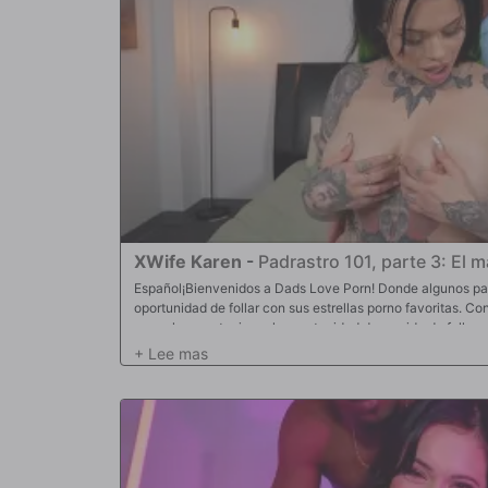
XWife Karen
-
Padrastro 101, parte 3: El 
Español¡Bienvenidos a Dads Love Porn! Donde algunos pap
oportunidad de follar con sus estrellas porno favoritas. 
normales que tuvieron la oportunidad de su vida de follar
de eso, trajimos a Peter Fitzwell, un papá habitual de Ban
cosas a estos chicos sobre cómo ser padrastros porno. Pet
enseñarles un par de cosas a estos chicos. Sin embargo, 
él también se divirtiera un poco. Como teníamos tres chic
pensamos que Peter podría intervenir y llevar a mi esposa 
Karen se conocieron un poco y, poco después, ella se esta
de ahí, Karen tomó la polla en varias posiciones diferentes
varias veces antes de que él se corriera inhumada dentro 