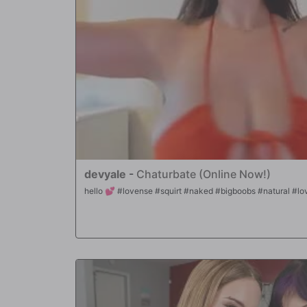
devyale
-
Chaturbate (Online Now!)
hello 💕 #lovense #squirt #naked #bigboobs #natural #l