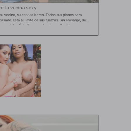
r la vecina sexy
u vecina, su esposa Karen. Todos sus planes para
acasado. Está al límite de sus fuerzas. Sin embargo, de
le quedaba. Éste tiene que funcionar. Se dirige a su casa
 principio, ella se da cuenta de sus tonterías, pero pronto
ren finalmente le deja follarla. Y eso hace. Ella recibe la
s, lo que la hace correrse innumerables veces antes de
 toda su cara.