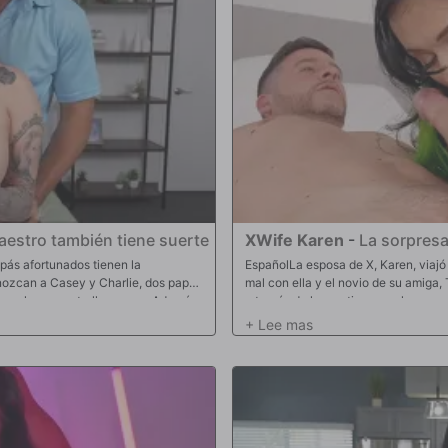
maestro también tiene suerte
XWife Karen
-
La sorpresa
ás afortunados tienen la
EspañolLa esposa de X, Karen, viajó 
Conozcan a Casey y Charlie, dos papás
mal con ella y el novio de su amiga,
 con algunas estrellas porno. Además
a través de las cortinas en el momen
gBros, para enseñarles un par de
propia novia, se le insinuó. Se llevó
er había venido solo para
Karen. A partir de ahí, Karen aceptó
no sabía que planeábamos dejar que
escabulleron de una habitación a ot
as pero solo dos papás normales,
recibió una polla en su culo en varia
Karen a dar una vuelta. Peter y
varias veces antes de que él se corri
ba ahogando con su polla. A partir
, lo que la hizo tener orgasmos
de su apretado coño.