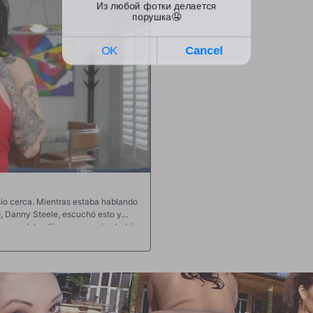
io cerca. Mientras estaba hablando
o, Danny Steele, escuchó esto y
ersonal. Le dijo que su amiga había
entrar. Después de que se puso ropa
se inclinó, Danny no pudo resistirse
ces comenzó a masturbarse. En ese
 se intensificaron a partir de ahí.
 patas arriba cuando le dijo que la
 pequeño y apretado coño en varias