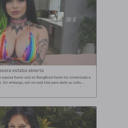
asera estaba abierta
 su esposa Karen solo en BangBros! Karen ha comenzado a
 Sin embargo, aún no está lista para darle su coño.
iene éxito. Hasta que un día se da cuenta de que ella tiene
 que él se lo comenta, ella se da cuenta. No está lista para
o nada sobre su culo. Lleno de emoción, Johnny comienza
s cosas se intensifican, ella le baja los pantalones y
. Después de un tiempo, ella le ruega que le estire el culo.
ias posiciones diferentes, estirándolo más que nunca. Todo
en toda su cara.