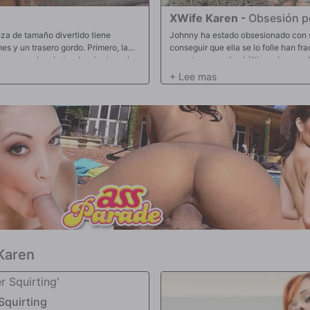
XWife Karen
-
Obsesión po
za de tamaño divertido tiene
Johnny ha estado obsesionado con s
es y un trasero gordo. Primero, la
conseguir que ella se lo folle han fr
s y su culo rebotando mientras el
repente recuerda el último plan que 
o digno de ver. Después de que nos
para darle una última oportunidad. Al
ra diversión. Karen rápidamente
no puede evitar caer en la trampa. Ka
nder dejándolo sonriendo de oreja a
polla en varias posiciones diferente
eño y apretado coño. Karen tomó la
recibir finalmente una gran carga en
r orgasmos innumerables veces antes
Karen
Squirting