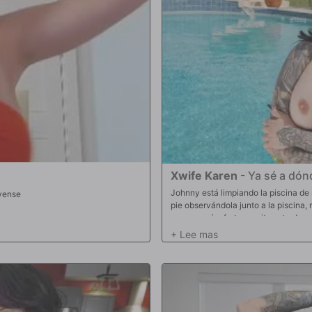
Xwife Karen
-
Ya sé a dón
Johnny está limpiando la piscina de 
ovense
pie observándola junto a la piscina,
comenzará a frotar aceite y, tarde 
partir de ahí, ella le preguntará cuán
diga, ella tendrá dificultades para p
métodos de pago. En ese momento, él
no? Sintoniza para descubrir cómo re