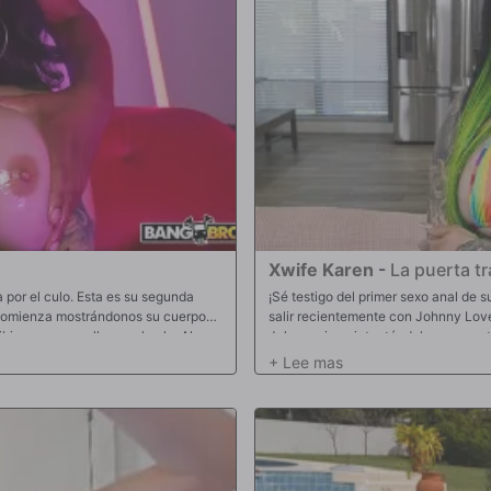
Xwife Karen
-
La puerta tr
 por el culo. Esta es su segunda
¡Sé testigo del primer sexo anal de
 Comienza mostrándonos su cuerpo
salir recientemente con Johnny Love.
ir una gran polla por el culo. Al
Johnny sigue intentándolo, pero no t
culo más que nunca. Él desliza su
un tapón anal en el culo. Después de
Una vez que está bien follada
renunciar a su coño, pero nunca dij
 caer una gran carga dentro de su
a comerle el culo. A partir de ahí, la
comienza a atragantarse con su polla
Johnny folla el culo de Karen en var
esto culmina con una enorme carga 