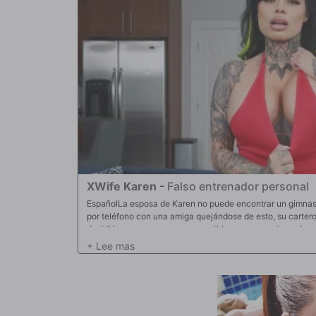
XWife Karen
-
Falso entrenador personal
EspañolLa esposa de Karen no puede encontrar un gimnas
por teléfono con una amiga quejándose de esto, su carter
decidió aparecer en su casa vestido como un entrenador p
programado la cita para ella. Sin saber la verdad, lo dejó 
deportiva, él le indicó que comenzara a estirarse. Cuando 
después de echar un vistazo a su trasero perfecto. Enton
momento, Karen lo atrapó en el acto y las cosas rápidamente
Después de un poco de confusión, su ceño fruncido se puso
follara en lugar de masturbarse. A partir de ahí, estiró su