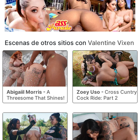
Escenas de otros sitios con
Valentine Vixen
Abigaiil Morris
-
A
Zoey Uso
-
Cross Cuntry
Threesome That Shines!
Cock Ride: Part 2