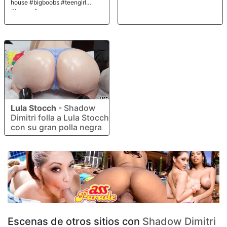
house #bigboobs #teengirl
#hornyaf
Lula Stocch
-
Shadow
Dimitri folla a Lula Stocch
con su gran polla negra
Escenas de otros sitios con
Shadow Dimitri