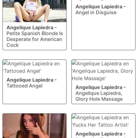
Angelique Lapiedra
-
Angel in Disguise
Angelique Lapiedra
-
Petite Spanish Blonde Is
Desperate for American
Cock
Angelique Lapiedra
-
Tattooed Angel
Angelique Lapiedra
-
Angelique Lapiedra,
Glory Hole Massage
Angelique Lapiedra
-