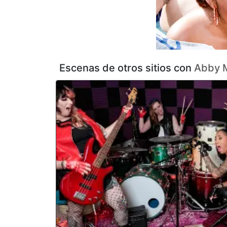
camioneta se iba a desmoronar. Sheem, después de golpear
se vino en su boca. No tuvimos tiempo de comprarle unos
le di los de Sheem cuando la dejamos. Un regalo de desp
Escenas de otros sitios con
Abby 