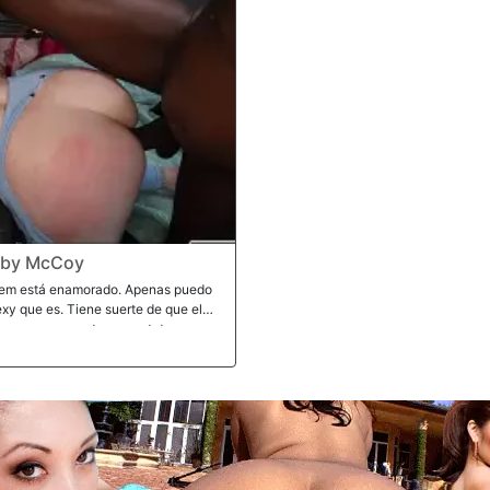
bby McCoy
heem está enamorado. Apenas puedo
exy que es. Tiene suerte de que el
ra que nos mostrara sus tetas.
o a que no podría rasgar las mallas
esta a dejar que lo intentara. Sheem
l culo de Abby. No llevaba bragas.
su coño estaba empapado. Abby
 le daría 500 para que dejara que
puso al límite. Le dijo a Sheem que
a polla como si fuera su trabajo. Los
 tan fuerte que pensé que la