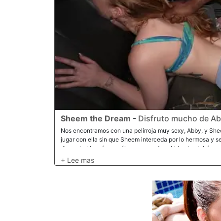
Sheem the Dream
-
Disfruto mucho de A
Nos encontramos con una pelirroja muy sexy, Abby, y S
jugar con ella sin que Sheem interceda por lo hermosa y s
dinero hable más que él, ya que pude subirla al autobús pa
Sheem siguió hablando de lo fuerte que era, así que apuest
de Abby. Le costó un poco convencerla, pero estaba dispu
finalmente logró abrirlas de par en par, exponiendo todo e
Estaba un poco avergonzada, y luego Sheem señaló que 
admitió que todo el asunto la estaba excitando; le dije que
Sheem le comiera el coño. Ella aceptó felizmente y eso la 
era hora de que le devolviera el favor. Entonces, le chupó l
dos, ahora enamorados el uno del otro, empezaron a follar