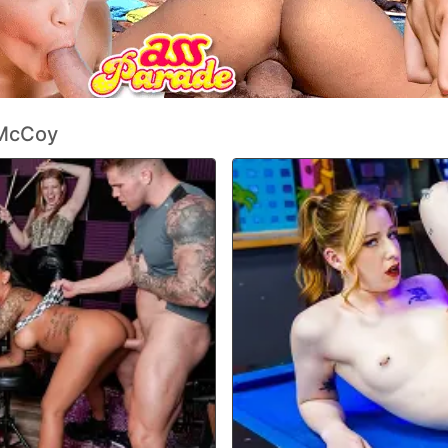
le el coño como si fuera una pelea,
 pantalones nuevos a Abby, así que
edida del hombre enamorado.
McCoy