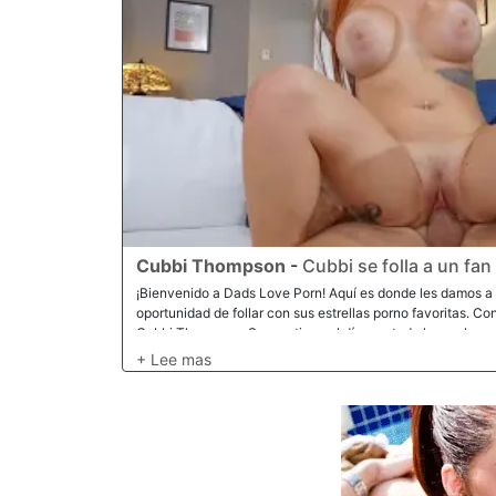
Cubbi Thompson
-
Cubbi se folla a un fan
¡Bienvenido a Dads Love Porn! Aquí es donde les damos a 
oportunidad de follar con sus estrellas porno favoritas. Co
Cubbi Thompson. Se mantiene al día con todo lo que lanza 
Decidió comunicarse con nosotros y ver si podíamos ayudar
de una compañía de aire acondicionado, así que los llamam
acondicionado y escondimos algunas cámaras en la casa 
notó a Cubbi. No tardó mucho en darse cuenta de quién era 
la cocina y comenzó a escalar las cosas. Incluso con uno 
posible. Le chupó las tetas y luego incluso comenzó a chup
le dijimos lo que estaba pasando. Estaba en estado de sho
follarla ante la cámara. Y eso es exactamente lo que suced