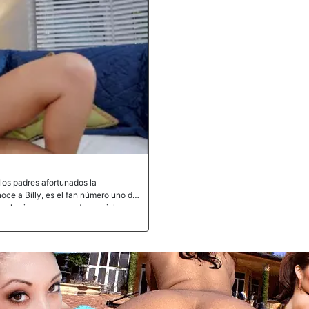
los padres afortunados la
noce a Billy, es el fan número uno de
y la sigue en sus redes sociales.
la a sorprenderlo. Billy es dueño
os para revisar nuestro aire
para captar su reacción una vez que
ella. Finalmente, Cubbi lo atrajo a
de sus empleados, hizo todo lo
arle la polla. Finalmente, salimos y
ck, pero finalmente se dispuso a
ió. Cubbi tomó la polla en varias